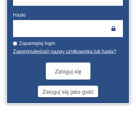
Hasło
Zapamiętaj login
Zapomniałeś(aś) nazwy użytkownika lub hasła?